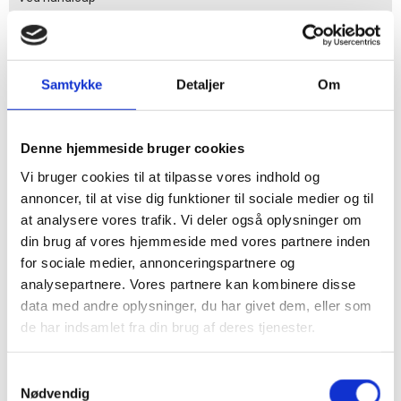
Lægeerklæring
850,-
Samtykke
Detaljer
Om
betalt af arbejdsgiver
Lægeerklæring
2000,-
Denne hjemmeside bruger cookies
til ansøgning om statsborgerskab
Vi bruger cookies til at tilpasse vores indhold og
Pillepas
350,-
annoncer, til at vise dig funktioner til sociale medier og til
at analysere vores trafik. Vi deler også oplysninger om
din brug af vores hjemmeside med vores partnere inden
Ansøgning om enkelttilskud til medicin
250,-
for sociale medier, annonceringspartnere og
analysepartnere. Vores partnere kan kombinere disse
data med andre oplysninger, du har givet dem, eller som
Lægeerklæring til SU handicaptillæg:
de har indsamlet fra din brug af deres tjenester.
individuelt efter tidsforbrug
Samtykkevalg
Nødvendig