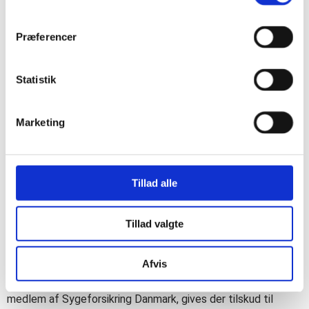
Måske værgemålsattest: pris efter
tidsforbrug
Præferencer
Alle priser er inkl. moms.
Statistik
Der er vaccinationer og attester som ikke fremgår af liste.
Spørg om pris.
Marketing
Det påhviler patienterne selv at indhente accept for
betaling ved forsikringsselskabet.
Det anbefales at du modtager denne accept på skrift.
Tillad alle
Såfremt forsikringsselskabet afviser en
betalingsopkrævelse, påhviler det istedet patienten selv at
betale for attestudfyldelsen.
Tillad valgte
Alle konsultationer i forbindelse med rejsevejledning og
Afvis
vaccinationer koster 250 kr. per gang. Sygesikringen dækker
ikke konsultation i forbindelse med rejsevaccination. Er du
medlem af Sygeforsikring Danmark, gives der tilskud til