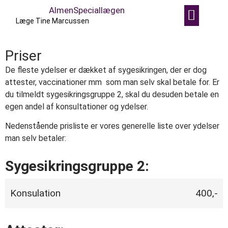
AlmenSpeciallægen
Om klinikken
Kontakt, åbningstider og fin
Ferier og lukked
Praktisk inform
Læge Tine Marcussen
Priser
De fleste ydelser er dækket af sygesikringen, der er dog
attester, vaccinationer mm som man selv skal betale for. Er
du tilmeldt sygesikringsgruppe 2, skal du desuden betale en
egen andel af konsultationer og ydelser.
Nedenstående prisliste er vores generelle liste over ydelser
man selv betaler:
Sygesikringsgruppe 2:
Konsulation
400,-